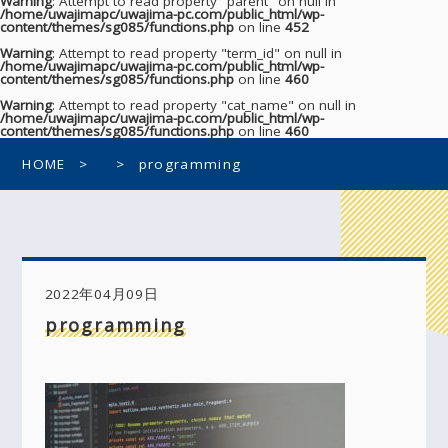
Warning
: Attempt to read property "parent" on null in
/home/uwajimapc/uwajima-pc.com/public_html/wp-
content/themes/sg085/functions.php
on line
452
Warning
: Attempt to read property "term_id" on null in
/home/uwajimapc/uwajima-pc.com/public_html/wp-
content/themes/sg085/functions.php
on line
460
Warning
: Attempt to read property "cat_name" on null in
/home/uwajimapc/uwajima-pc.com/public_html/wp-
content/themes/sg085/functions.php
on line
460
HOME
programming
2022年04月09日
programming