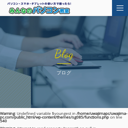
Blog
ブログ
Warning
: Undefined variable $youngest in
/home/uwajimapc/uwajima-
pc.com/public_html/wp-content/themes/sg085/functions.php
on line
540